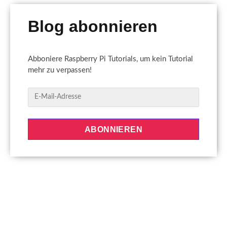
Blog abonnieren
Abboniere Raspberry Pi Tutorials, um kein Tutorial
mehr zu verpassen!
E
-
M
a
ABONNIEREN
i
l
-
A
d
r
e
s
s