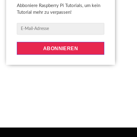
Abboniere Raspberry Pi Tutorials, um kein
Tutorial mehr zu verpassen!
E
-
M
a
ABONNIEREN
i
l
-
A
d
r
e
s
s
e