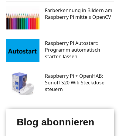
tphone
Knopfdruck Bilder drucken
n steuern
Farberkennung in Bildern am
a Skill
Raspberry Pi GSM Modul – Mobiles
Raspberry Pi mittels OpenCV
Internet (LTE, 3G, UMTS)
rsenden
 bauen
Autostart: Programm automatisch
starten lassen
tphone
Raspberry Pi Machine Learning
Raspberry Pi Autostart:
erlernen
Programm automatisch
g mit
 senden
starten lassen
ten posten
Raspberry Pi + OpenHAB:
Sonoff S20 Wifi Steckdose
steuern
Blog abonnieren