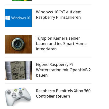
tphone
Knopfdruck Bilder drucken
n steuern
a Skill
Raspberry Pi GSM Modul – Mobiles
Windows 10 IoT auf dem
Internet (LTE, 3G, UMTS)
Raspberry Pi installieren
rsenden
 bauen
Autostart: Programm automatisch
starten lassen
tphone
Raspberry Pi Machine Learning
erlernen
Türspion Kamera selber
g mit
bauen und ins Smart Home
 senden
integrieren
ten posten
Eigene Raspberry Pi
Wetterstation mit OpenHAB 2
bauen
Raspberry Pi mittels Xbox 360
Controller steuern