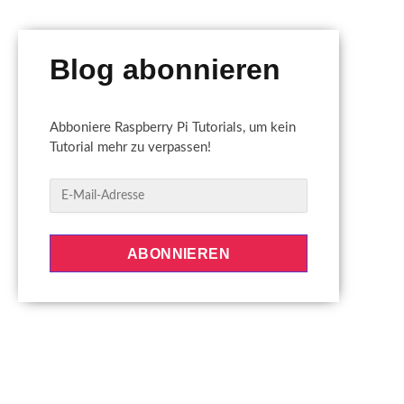
Blog abonnieren
Abboniere Raspberry Pi Tutorials, um kein
Tutorial mehr zu verpassen!
E
-
M
a
ABONNIEREN
i
l
-
A
d
r
e